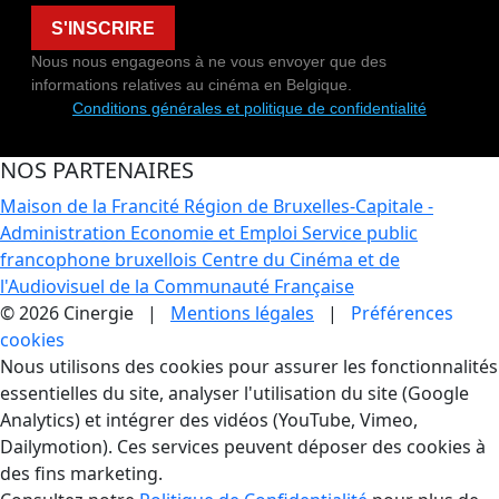
S'INSCRIRE
Nous nous engageons à ne vous envoyer que des
informations relatives au cinéma en Belgique.
Conditions générales et politique de confidentialité
NOS PARTENAIRES
Maison de la Francité
Région de Bruxelles-Capitale -
Administration Economie et Emploi
Service public
francophone bruxellois
Centre du Cinéma et de
l'Audiovisuel de la Communauté Française
© 2026 Cinergie |
Mentions légales
|
Préférences
cookies
Gestion des Cookies
Nous utilisons des cookies pour assurer les fonctionnalités
essentielles du site, analyser l'utilisation du site (Google
Analytics) et intégrer des vidéos (YouTube, Vimeo,
Dailymotion). Ces services peuvent déposer des cookies à
des fins marketing.