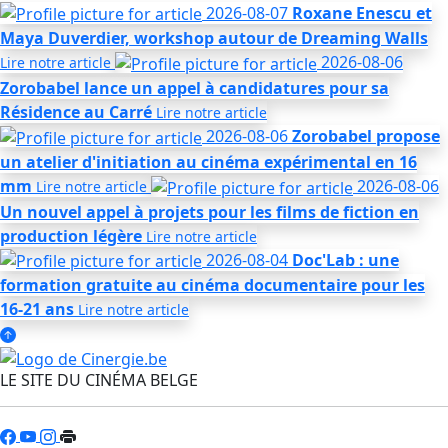
2026-08-07
Roxane Enescu et
Maya Duverdier, workshop autour de Dreaming Walls
2026-08-06
Lire notre
article
Zorobabel lance un appel à candidatures pour sa
Résidence au Carré
Lire notre
article
2026-08-06
Zorobabel propose
un atelier d'initiation au cinéma expérimental en 16
mm
2026-08-06
Lire notre
article
Un nouvel appel à projets pour les films de fiction en
production légère
Lire notre
article
2026-08-04
Doc'Lab : une
formation gratuite au cinéma documentaire pour les
16-21 ans
Lire notre
article
LE SITE DU CINÉMA BELGE