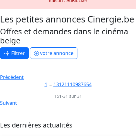
Raison : AdBlocker
Les petites annonces Cinergie.be
Offres et demandes dans le cinéma
belge
Filtrer
votre annonce
Précédent
1
...
13
12
11
10
9
8
7
6
5
4
151-31 sur 31
Suivant
Les dernières actualités