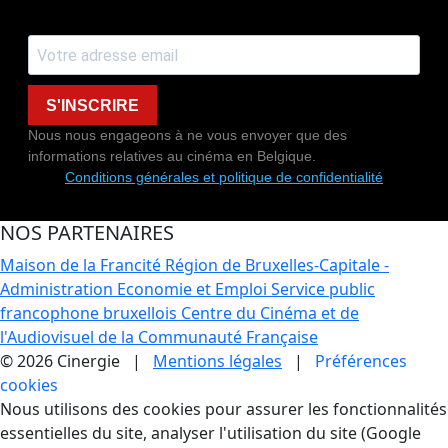
S'INSCRIRE
Nous nous engageons à ne vous envoyer que des
informations relatives au cinéma en Belgique.
Conditions générales et politique de confidentialité
NOS PARTENAIRES
Maison de la Francité
Région de Bruxelles-Capitale -
Administration Economie et Emploi
Service public
francophone bruxellois
Centre du Cinéma et de
l'Audiovisuel de la Communauté Française
© 2026 Cinergie |
Mentions légales
|
Préférences
cookies
Gestion des Cookies
Nous utilisons des cookies pour assurer les fonctionnalités
essentielles du site, analyser l'utilisation du site (Google