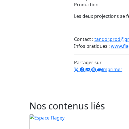
Production.
Les deux projections se f
Contact :
tandor.prod@g
Infos pratiques :
www.fla
Partager sur
Imprimer
Nos contenus liés