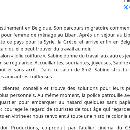
destinement en Belgique. Son parcours migratoire comme
pour femme de ménage au Liban. Après un séjour au Liba
tte ce pays pour la Syrie, la Grèce, et arrive enfin en Be
ain où elle peut trouver du travail au noir.
lon « Jolie coiffure », Sabine donne du travail aux autres jeu
 se régularise. Accueillantes, souriantes, joyeuses, Sabine et 
out et sans arrêt. Dans ce salon de 8m2, Sabine structure
s aux autres coiffeuses.
es clientes, conseille et trouve des solutions pour leur
plus personnels. Au même moment, la police patrouille ave
quartier pour embarquer au hasard quelques sans papier
ec courage le regard de touristes de tout âge qui regard
n vitrine et nous renvoient à toute une histoire coloniale
or Productions, co-produit par l'atelier cinéma du 