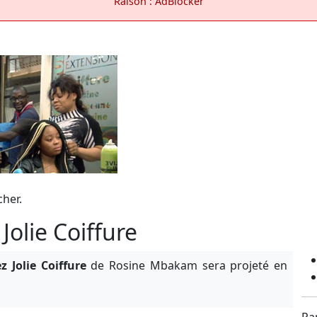
Raison : AdBlocker
cher.
Jolie Coiffure
z Jolie Coiffure
de Rosine Mbakam sera projeté en
Pa