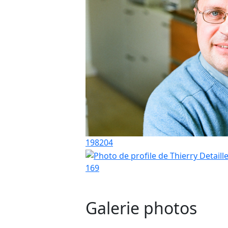
198
204
169
Galerie photos