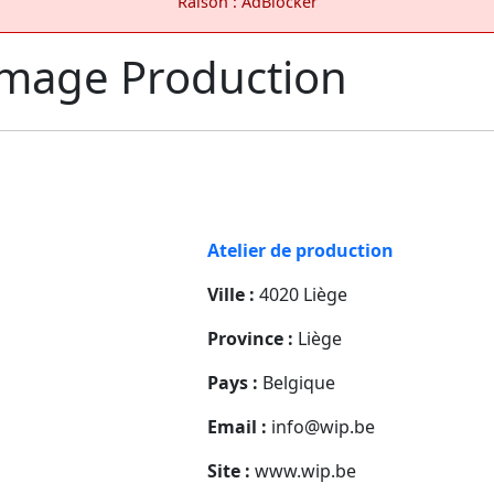
Raison : AdBlocker
Image Production
Atelier de production
Ville :
4020 Liège
Province :
Liège
Pays :
Belgique
Email :
info@wip.be
Site :
www.wip.be