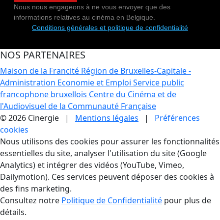
Nous nous engageons à ne vous envoyer que des
informations relatives au cinéma en Belgique.
Conditions générales et politique de confidentialité
NOS PARTENAIRES
Maison de la Francité
Région de Bruxelles-Capitale -
Administration Economie et Emploi
Service public
francophone bruxellois
Centre du Cinéma et de
l'Audiovisuel de la Communauté Française
© 2026 Cinergie |
Mentions légales
|
Préférences
cookies
Gestion des Cookies
Nous utilisons des cookies pour assurer les fonctionnalités
essentielles du site, analyser l'utilisation du site (Google
Analytics) et intégrer des vidéos (YouTube, Vimeo,
Dailymotion). Ces services peuvent déposer des cookies à
des fins marketing.
Consultez notre
Politique de Confidentialité
pour plus de
détails.