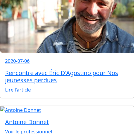
2020-07-06
Rencontre avec Éric D’Agostino pour Nos
jeunesses perdues
Lire l'article
Antoine Donnet
Voir le professionnel