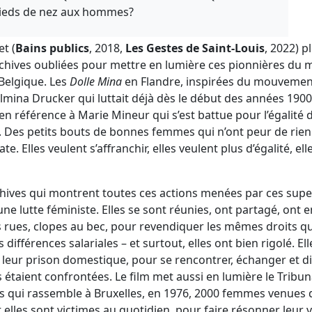
 pieds de nez aux hommes?
et (
Bains publics
, 2018,
Les Gestes de Saint-Louis
, 2022) 
archives oubliées pour mettre en lumière ces pionnières du
Belgique. Les
Dolle Mina
en Flandre, inspirées du mouvemen
ina Drucker qui luttait déjà dès le début des années 1900 p
n référence à Marie Mineur qui s’est battue pour l’égalité des
. Des petits bouts de bonnes femmes qui n’ont peur de rien
. Elles veulent s’affranchir, elles veulent plus d’égalité, ell
chives qui montrent toutes ces actions menées par ces sup
une lutte féministe. Elles se sont réunies, ont partagé, ont 
les rues, clopes au bec, pour revendiquer les mêmes droits 
différences salariales – et surtout, elles ont bien rigolé. El
 leur prison domestique, pour se rencontrer, échanger et d
s étaient confrontées. Le film met aussi en lumière le Tribun
s qui rassemble à Bruxelles, en 1976, 2000 femmes venues
elles sont victimes au quotidien, pour faire résonner leur v