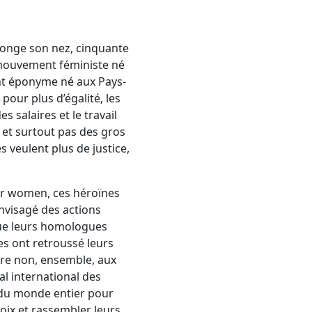
plonge son nez, cinquante
 mouvement féministe né
t éponyme né aux Pays-
our plus d’égalité, les
 salaires et le travail
 et surtout pas des gros
es veulent plus de justice,
er women, ces héroïnes
envisagé des actions
que leurs homologues
les ont retroussé leurs
ire non, ensemble, aux
al international des
 du monde entier pour
oix et rassembler leurs