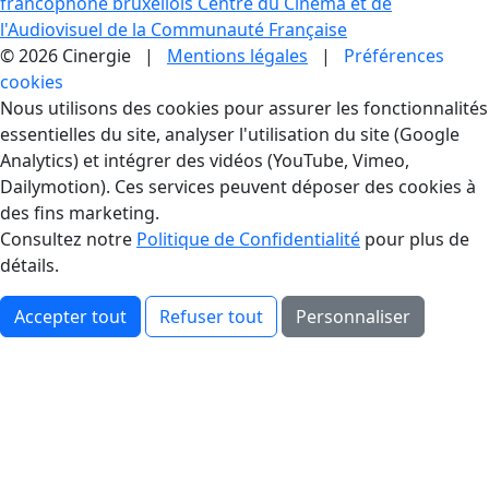
francophone bruxellois
Centre du Cinéma et de
l'Audiovisuel de la Communauté Française
© 2026 Cinergie |
Mentions légales
|
Préférences
cookies
Gestion des Cookies
Nous utilisons des cookies pour assurer les fonctionnalités
essentielles du site, analyser l'utilisation du site (Google
Analytics) et intégrer des vidéos (YouTube, Vimeo,
Dailymotion). Ces services peuvent déposer des cookies à
des fins marketing.
Consultez notre
Politique de Confidentialité
pour plus de
détails.
Accepter tout
Refuser tout
Personnaliser