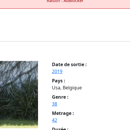
Raison : AdBlocker
Date de sortie :
2019
Pays :
Usa, Belgique
Genre :
38
Metrage :
42
Durée :