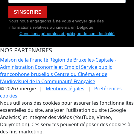
S'INSCRIRE
Nous nous engageons à ne vous envoyer que des
informations relatives au cinéma en Belgique.
Conditions générales et politique de confidentialité
NOS PARTENAIRES
Maison de la Francité
Région de Bruxelles-Capitale -
Administration Economie et Emploi
Service public
francophone bruxellois
Centre du Cinéma et de
l'Audiovisuel de la Communauté Française
© 2026 Cinergie |
Mentions légales
|
Préférences
cookies
Gestion des Cookies
Nous utilisons des cookies pour assurer les fonctionnalités
essentielles du site, analyser l'utilisation du site (Google
Analytics) et intégrer des vidéos (YouTube, Vimeo,
Dailymotion). Ces services peuvent déposer des cookies à
des fins marketing.