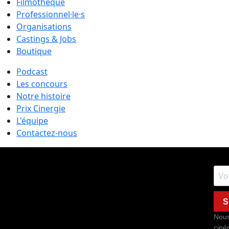
Filmothèque
Professionnel·le·s
Organisations
Castings & Jobs
Boutique
Podcast
Les concours
Notre histoire
Prix Cinergie
L'équipe
Contactez-nous
S
Nous
ciné