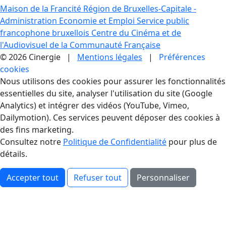
Maison de la Francité
Région de Bruxelles-Capitale -
Administration Economie et Emploi
Service public
francophone bruxellois
Centre du Cinéma et de
l'Audiovisuel de la Communauté Française
© 2026 Cinergie |
Mentions légales
|
Préférences
cookies
Gestion des Cookies
Nous utilisons des cookies pour assurer les fonctionnalités
essentielles du site, analyser l'utilisation du site (Google
Analytics) et intégrer des vidéos (YouTube, Vimeo,
Dailymotion). Ces services peuvent déposer des cookies à
des fins marketing.
Consultez notre
Politique de Confidentialité
pour plus de
détails.
Accepter tout
Refuser tout
Personnaliser