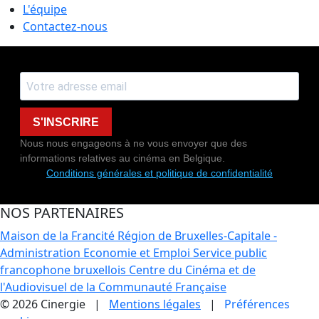
L'équipe
Contactez-nous
S'INSCRIRE
Nous nous engageons à ne vous envoyer que des
informations relatives au cinéma en Belgique.
Conditions générales et politique de confidentialité
NOS PARTENAIRES
Maison de la Francité
Région de Bruxelles-Capitale -
Administration Economie et Emploi
Service public
francophone bruxellois
Centre du Cinéma et de
l'Audiovisuel de la Communauté Française
© 2026 Cinergie |
Mentions légales
|
Préférences