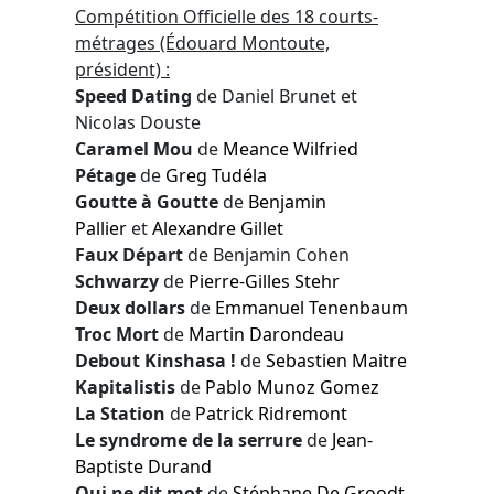
Compétition Officielle des 18 courts-
métrages (Édouard Montoute,
président) :
Speed Dating
de Daniel Brunet et
Nicolas Douste
Caramel Mou
de
Meance Wilfried
Pétage
de
Greg Tudéla
Goutte à Goutte
de
Benjamin
Pallier
et
Alexandre Gillet
Faux Départ
de Benjamin Cohen
Schwarzy
de
Pierre-Gilles Stehr
Deux dollars
de
Emmanuel Tenenbaum
Troc Mort
de
Martin Darondeau
Debout Kinshasa !
de
Sebastien Maitre
Kapitalistis
de
Pablo Munoz Gomez
La Station
de
Patrick Ridremont
Le syndrome de la serrure
de
Jean-
Baptiste Durand
Qui ne dit mot
de
Stéphane De Groodt