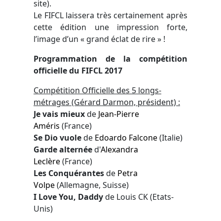
site).
Le FIFCL laissera très certainement après
cette édition une impression forte,
l’image d’un « grand éclat de rire » !
Programmation de la compétition
officielle du FIFCL 2017
Compétition Officielle des 5 longs-
métrages (Gérard Darmon, président) :
Je vais mieux
de
Jean-Pierre
Améris
(France)
Se Dio vuole
de
Edoardo Falcone
(Italie)
Garde alternée
d'
Alexandra
Leclère
(France)
Les Conquérantes
de
Petra
Volpe
(Allemagne, Suisse)
I Love You, Daddy
de Louis CK (Etats-
Unis)