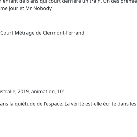
n enfant de 6 ans qui court derrière un train. Un des premie
ième jour et Mr Nobody
u Court Métrage de Clermont-Ferrand
tralie, 2019, animation, 10'
ns la quiétude de l'espace. La vérité est-elle écrite dans les