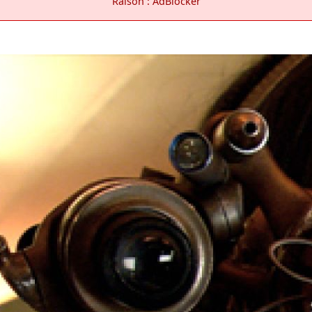
Raison : AdBlocker