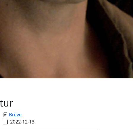
utur
Brève
2022-12-13