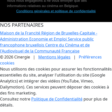
Nous nous engageons à ne vous envoyer que des
informations relatives au cinéma en Belgique.
Conditions générales et politique de confidentialité
NOS PARTENAIRES
Maison de la Francité
Région de Bruxelles-Capitale -
Administration Economie et Emploi
Service public
francophone bruxellois
Centre du Cinéma et de
l'Audiovisuel de la Communauté Française
© 2026 Cinergie |
Mentions légales
|
Préférences
cookies
Gestion des Cookies
Nous utilisons des cookies pour assurer les fonctionnalités
essentielles du site, analyser l'utilisation du site (Google
Analytics) et intégrer des vidéos (YouTube, Vimeo,
Dailymotion). Ces services peuvent déposer des cookies à
des fins marketing.
Consultez notre
Politique de Confidentialité
pour plus de
détails.