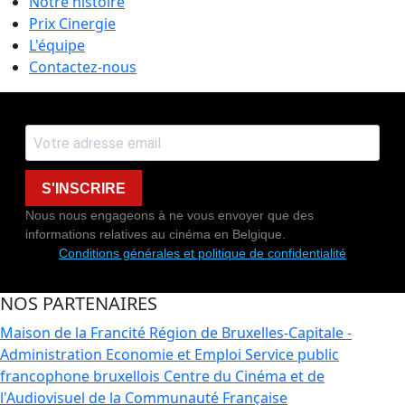
Notre histoire
Prix Cinergie
L'équipe
Contactez-nous
S'INSCRIRE
Nous nous engageons à ne vous envoyer que des
informations relatives au cinéma en Belgique.
Conditions générales et politique de confidentialité
NOS PARTENAIRES
Maison de la Francité
Région de Bruxelles-Capitale -
Administration Economie et Emploi
Service public
francophone bruxellois
Centre du Cinéma et de
l'Audiovisuel de la Communauté Française