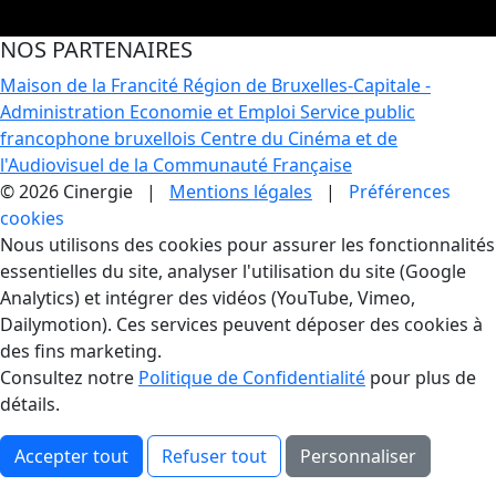
NOS PARTENAIRES
Maison de la Francité
Région de Bruxelles-Capitale -
Administration Economie et Emploi
Service public
francophone bruxellois
Centre du Cinéma et de
l'Audiovisuel de la Communauté Française
© 2026 Cinergie |
Mentions légales
|
Préférences
cookies
Gestion des Cookies
Nous utilisons des cookies pour assurer les fonctionnalités
essentielles du site, analyser l'utilisation du site (Google
Analytics) et intégrer des vidéos (YouTube, Vimeo,
Dailymotion). Ces services peuvent déposer des cookies à
des fins marketing.
Consultez notre
Politique de Confidentialité
pour plus de
détails.
Accepter tout
Refuser tout
Personnaliser