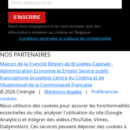
S'INSCRIRE
Nous nous engageons à ne vous envoyer que des
informations relatives au cinéma en Belgique.
Conditions générales et politique de confidentialité
NOS PARTENAIRES
Maison de la Francité
Région de Bruxelles-Capitale -
Administration Economie et Emploi
Service public
francophone bruxellois
Centre du Cinéma et de
l'Audiovisuel de la Communauté Française
© 2026 Cinergie |
Mentions légales
|
Préférences
cookies
Gestion des Cookies
Nous utilisons des cookies pour assurer les fonctionnalités
essentielles du site, analyser l'utilisation du site (Google
Analytics) et intégrer des vidéos (YouTube, Vimeo,
Dailymotion). Ces services peuvent déposer des cookies à