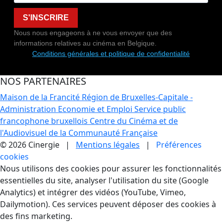
S'INSCRIRE
Nous nous engageons à ne vous envoyer que des
informations relatives au cinéma en Belgique.
Conditions générales et politique de confidentialité
NOS PARTENAIRES
Maison de la Francité
Région de Bruxelles-Capitale -
Administration Economie et Emploi
Service public
francophone bruxellois
Centre du Cinéma et de
l'Audiovisuel de la Communauté Française
© 2026 Cinergie |
Mentions légales
|
Préférences
cookies
Gestion des Cookies
Nous utilisons des cookies pour assurer les fonctionnalités
essentielles du site, analyser l'utilisation du site (Google
Analytics) et intégrer des vidéos (YouTube, Vimeo,
Dailymotion). Ces services peuvent déposer des cookies à
des fins marketing.