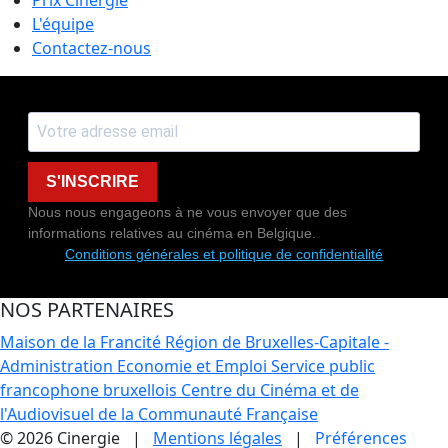
L'équipe
Contactez-nous
S'INSCRIRE
Nous nous engageons à ne vous envoyer que des
informations relatives au cinéma en Belgique.
Conditions générales et politique de confidentialité
NOS PARTENAIRES
Maison de la Francité
Région de Bruxelles-Capitale -
Administration Economie et Emploi
Service public
francophone bruxellois
Centre du Cinéma et de
l'Audiovisuel de la Communauté Française
© 2026 Cinergie |
Mentions légales
|
Préférences