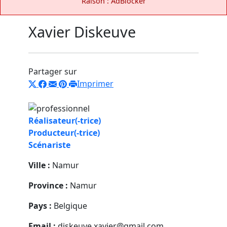
Raison : AdBlocker
Xavier Diskeuve
Partager sur
Imprimer
Réalisateur(-trice)
Producteur(-trice)
Scénariste
Ville :
Namur
Province :
Namur
Pays :
Belgique
Email :
diskeuve.xavier@gmail.com