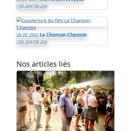
198,204
198,204
La Chanson-Chanson
38
20'
2002
198,204
198,204
Nos articles liés