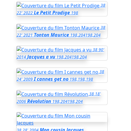
38
Le Petit Prodige
22'
2022
198
38
Tonton Maurice
22'
2021
198,204
198,204
38
90'
Jacques a vu
2014
198,204
198,204
38
I cannes get no
24'
2009
198,198,198
38
18'
Révolution
2006
198,204
198,204
Mon cousin Jacques
38
28'
2004