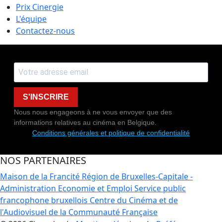
Prix Cinergie
L'équipe
Contactez-nous
S'INSCRIRE
Nous nous engageons à ne vous envoyer que des
informations relatives au cinéma en Belgique.
Conditions générales et politique de confidentialité
NOS PARTENAIRES
Maison de la Francité
Région de Bruxelles-Capitale -
Administration Economie et Emploi
Service public
francophone bruxellois
Centre du Cinéma et de
l'Audiovisuel de la Communauté Française