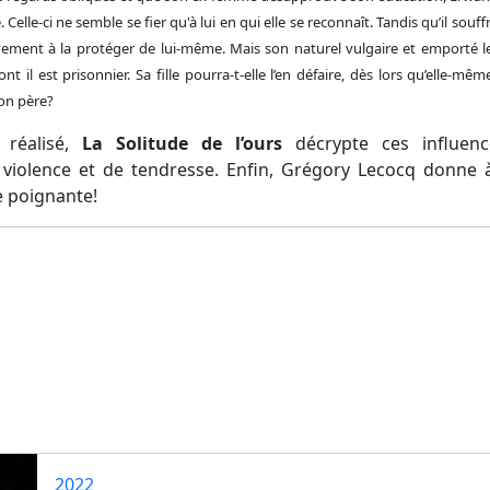
elle-ci ne semble se fier qu'à lui en qui elle se reconnaît. Tandis qu’il souff
sivement à la protéger de lui-même. Mais son naturel vulgaire et emporté le
t il est prisonnier. Sa fille pourra-t-elle l’en défaire, dès lors qu’elle-mêm
son père?
t réalisé,
La Solitude de l’ours
décrypte ces influence
violence et de tendresse. Enfin, Grégory Lecocq donne 
e poignante!
2022