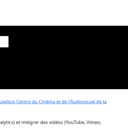
xellois
Centre du Cinéma et de l'Audiovisuel de la
nalytics) et intégrer des vidéos (YouTube, Vimeo,