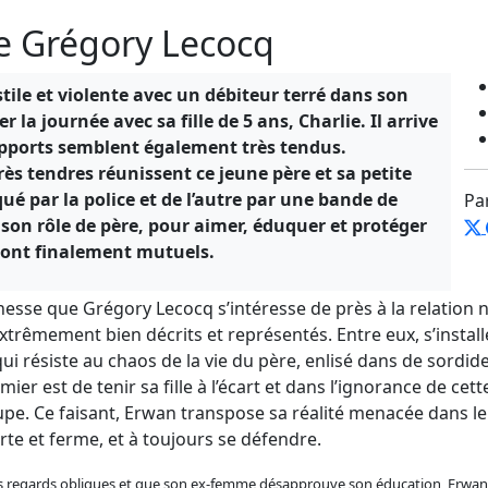
de Grégory Lecocq
tile et violente avec un débiteur terré dans son
 la journée avec sa fille de 5 ans, Charlie. Il arrive
apports semblent également très tendus.
s tendres réunissent ce jeune père et sa petite
aqué par la police et de l’autre par une bande de
Pa
son rôle de père, pour aimer, éduquer et protéger
s sont finalement mutuels.
inesse que Grégory Lecocq s’intéresse de près à la relation 
extrêmement bien décrits et représentés. Entre eux, s’install
 résiste au chaos de la vie du père, enlisé dans de sordides
r est de tenir sa fille à l’écart et dans l’ignorance de cette
dupe. Ce faisant, Erwan transpose sa réalité menacée dans le
te et ferme, et à toujours se défendre.
les regards obliques et que son ex-femme désapprouve son éducation, Erwan n