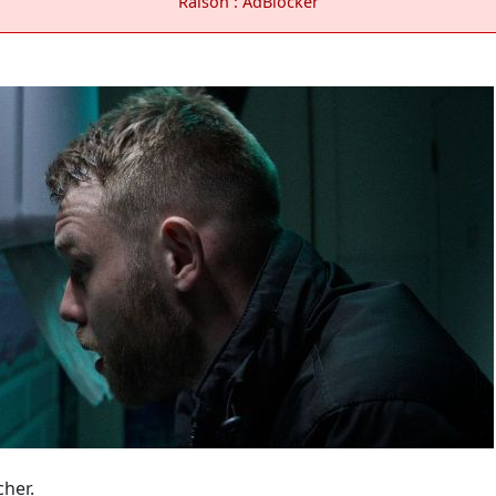
Raison : AdBlocker
cher.