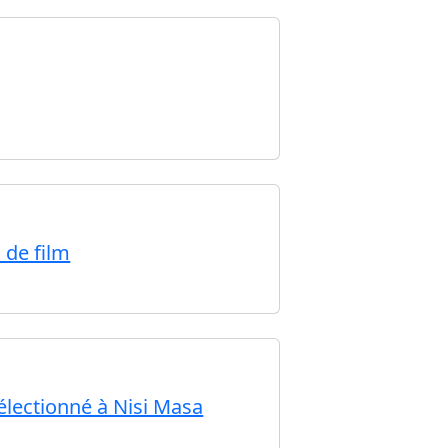
 de film
électionné à Nisi Masa