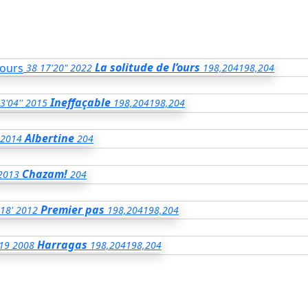
La solitude de l’ours
38
17'20"
2022
198,204
198,204
Ineffaçable
3'04''
2015
198,204
198,204
Albertine
2014
204
Chazam!
2013
204
Premier pas
18'
2012
198,204
198,204
Harragas
19
2008
198,204
198,204