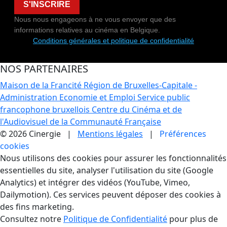
S'INSCRIRE
Nous nous engageons à ne vous envoyer que des
informations relatives au cinéma en Belgique.
Conditions générales et politique de confidentialité
NOS PARTENAIRES
Maison de la Francité
Région de Bruxelles-Capitale -
Administration Economie et Emploi
Service public
francophone bruxellois
Centre du Cinéma et de
l'Audiovisuel de la Communauté Française
© 2026 Cinergie |
Mentions légales
|
Préférences
cookies
Gestion des Cookies
Nous utilisons des cookies pour assurer les fonctionnalités
essentielles du site, analyser l'utilisation du site (Google
Analytics) et intégrer des vidéos (YouTube, Vimeo,
Dailymotion). Ces services peuvent déposer des cookies à
des fins marketing.
Consultez notre
Politique de Confidentialité
pour plus de