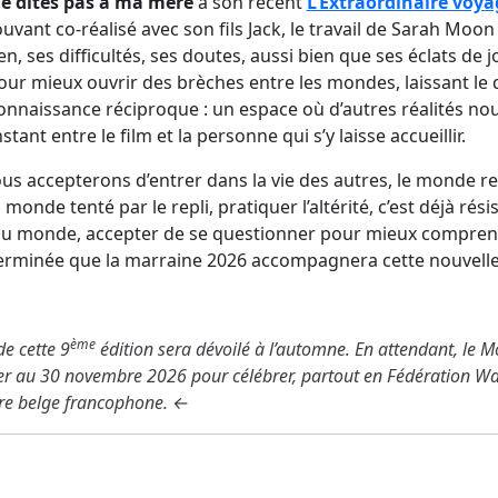
e dites pas à ma mère
à son récent
L’Extraordinaire voya
vant co-réalisé avec son fils Jack, le travail de Sarah Moo
en, ses difficultés, ses doutes, aussi bien que ses éclats de j
pour mieux ouvrir des brèches entre les mondes, laissant l
onnaissance réciproque : un espace où d’autres réalités nou
ant entre le film et la personne qui s’y laisse accueillir.
ous accepterons d’entrer dans la vie des autres, le monde r
 monde tenté par le repli, pratiquer l’altérité, c’est déjà rés
du monde, accepter de se questionner pour mieux comprendre
terminée que la marraine 2026 accompagnera cette nouvelle
ème
e cette 9
édition sera dévoilé à l’automne. En attendant, le 
r au 30 novembre 2026 pour célébrer, partout en Fédération Wall
ire belge francophone. ←