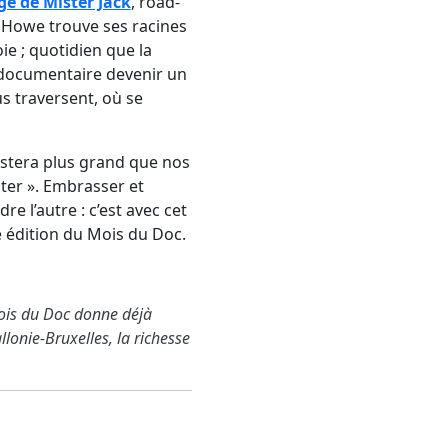
ge de Mister Jack
, road-
n Howe trouve ses racines
oie ; quotidien que la
e documentaire devenir un
s traversent, où se
estera plus grand que nos
ister ». Embrasser et
 l’autre : c’est avec cet
 édition du Mois du Doc.
Mois du Doc donne déjà
onie-Bruxelles, la richesse