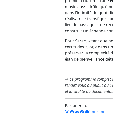
premier court métrage
N
movie aussi drôle qu'émou
dans l’intimité du quotidi
réalisatrice transfigure 
lieu de passage et de rec
construit un échange const
Pour Sarah, « tant que n
certitudes », or, « dans un
préserver la complexité 
élan de bienveillance dé
→
Le programme complet d
rendez-vous au public du 1e
et la vitalité du documenta
Partager sur
Imprimer