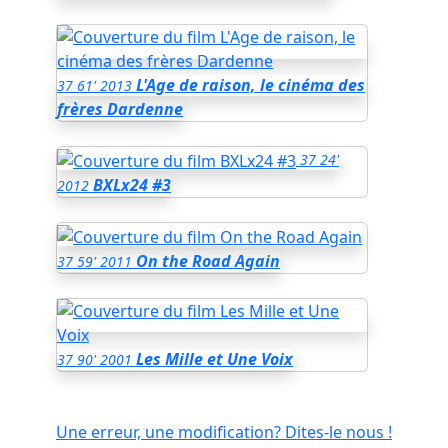
L'Age de raison, le cinéma des
37
61'
2013
frères Dardenne
37
24'
BXLx24 #3
2012
On the Road Again
37
59'
2011
Les Mille et Une Voix
37
90'
2001
Une erreur, une modification? Dites-le nous !