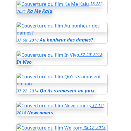
38
28'
Ka Me Kalu
2021
Au bonheur des dames?
37
68'
2018
37
20'
2018
In Vivo
Qu'ils s'amusent en paix
37
22'
2014
37
15'
Newcomers
2014
38
17'
2013