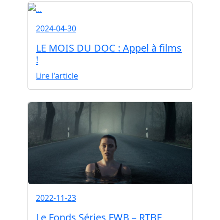
2024-04-30
LE MOIS DU DOC : Appel à films
!
Lire l'article
2022-11-23
Le Fonds Séries FWB – RTBF