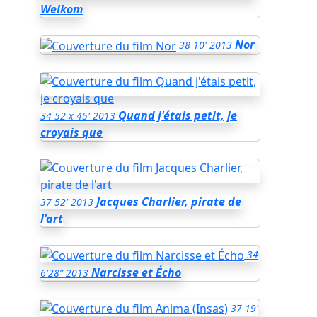
Welkom
Nor
38
10'
2013
Quand j'étais petit, je
34
52 x 45'
2013
croyais que
Jacques Charlier, pirate de
37
52'
2013
l'art
34
Narcisse et Écho
6'28”
2013
37
19'