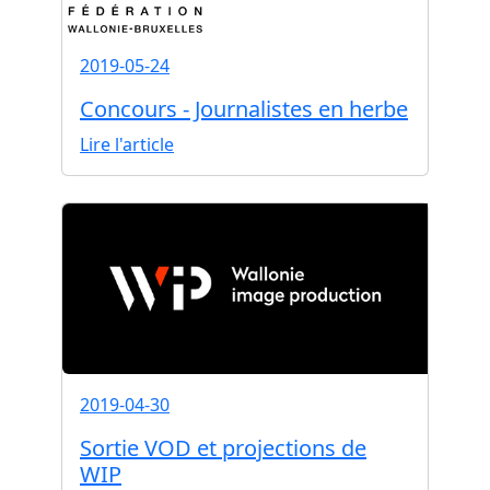
2019-05-24
Concours - Journalistes en herbe
Lire l'article
2019-04-30
Sortie VOD et projections de
WIP