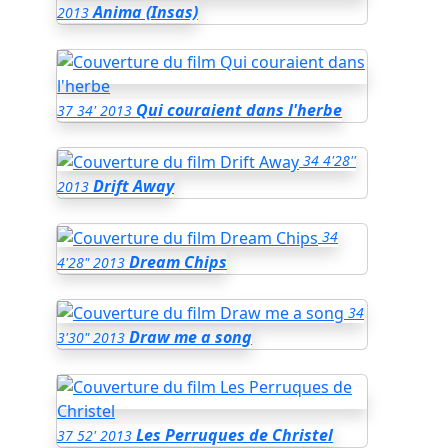
Anima (Insas)
2013
Qui couraient dans l'herbe
37
34'
2013
34
4'28''
Drift Away
2013
34
Dream Chips
4'28"
2013
34
Draw me a song
3'30"
2013
Les Perruques de Christel
37
52'
2013