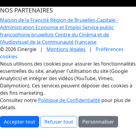
NOS PARTENAIRES
Maison de la Francité
Région de Bruxelles-Capitale -
Administration Economie et Emploi
Service public
francophone bruxellois
Centre du Cinéma et de
l'Audiovisuel de la Communauté Française
© 2026 Cinergie |
Mentions légales
|
Préférences
cookies
Gestion des Cookies
Nous utilisons des cookies pour assurer les fonctionnalités
essentielles du site, analyser l'utilisation du site (Google
Analytics) et intégrer des vidéos (YouTube, Vimeo,
Dailymotion). Ces services peuvent déposer des cookies à
des fins marketing.
Consultez notre
Politique de Confidentialité
pour plus de
détails.
Accepter tout
Refuser tout
Personnaliser