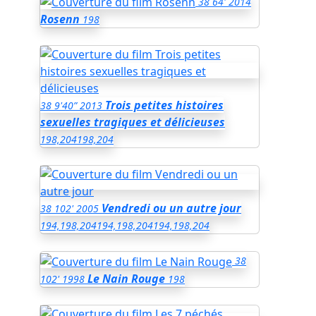
38
64'
2014
Rosenn
198
Trois petites histoires
38
9'40”
2013
sexuelles tragiques et délicieuses
198,204
198,204
Vendredi ou un autre jour
38
102'
2005
194,198,204
194,198,204
194,198,204
38
Le Nain Rouge
102'
1998
198