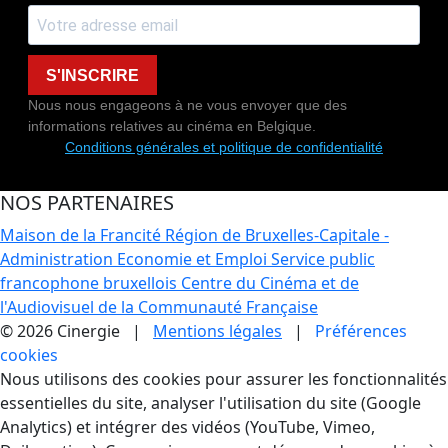
S'INSCRIRE
Nous nous engageons à ne vous envoyer que des
informations relatives au cinéma en Belgique.
Conditions générales et politique de confidentialité
NOS PARTENAIRES
Maison de la Francité
Région de Bruxelles-Capitale -
Administration Economie et Emploi
Service public
francophone bruxellois
Centre du Cinéma et de
l'Audiovisuel de la Communauté Française
© 2026 Cinergie |
Mentions légales
|
Préférences
cookies
Gestion des Cookies
Nous utilisons des cookies pour assurer les fonctionnalités
essentielles du site, analyser l'utilisation du site (Google
Analytics) et intégrer des vidéos (YouTube, Vimeo,