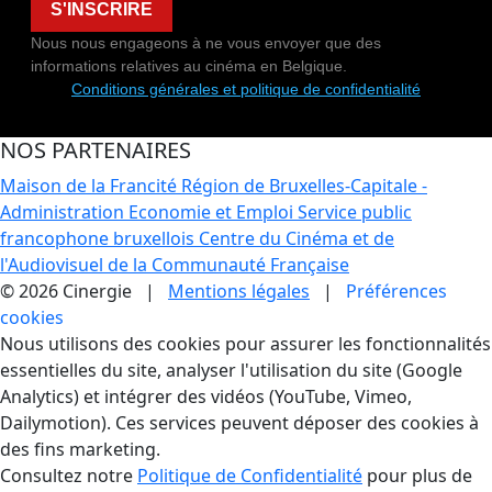
S'INSCRIRE
Nous nous engageons à ne vous envoyer que des
informations relatives au cinéma en Belgique.
Conditions générales et politique de confidentialité
NOS PARTENAIRES
Maison de la Francité
Région de Bruxelles-Capitale -
Administration Economie et Emploi
Service public
francophone bruxellois
Centre du Cinéma et de
l'Audiovisuel de la Communauté Française
© 2026 Cinergie |
Mentions légales
|
Préférences
cookies
Gestion des Cookies
Nous utilisons des cookies pour assurer les fonctionnalités
essentielles du site, analyser l'utilisation du site (Google
Analytics) et intégrer des vidéos (YouTube, Vimeo,
Dailymotion). Ces services peuvent déposer des cookies à
des fins marketing.
Consultez notre
Politique de Confidentialité
pour plus de