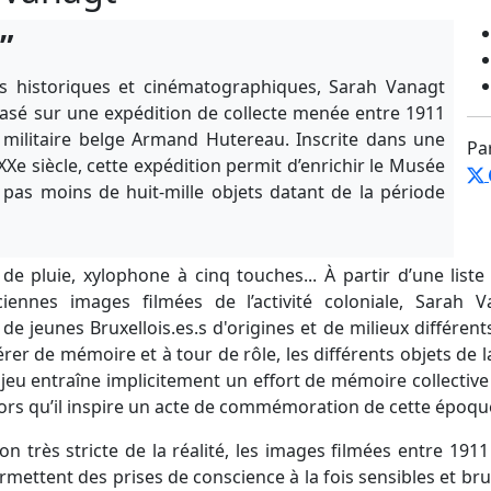
”
s historiques et cinématographiques, Sarah Vanagt
asé sur une expédition de collecte menée entre 1911
 militaire belge Armand Hutereau. Inscrite dans une
Pa
Xe siècle, cette expédition permit d’enrichir le Musée
pas moins de huit-mille objets datant de la période
t de pluie, xylophone à cinq touches... À partir d’une lis
nnes images filmées de l’activité coloniale, Sarah Va
de jeunes Bruxellois.es.s d'origines et de milieux différent
rer de mémoire et à tour de rôle, les différents objets de la 
eu entraîne implicitement un effort de mémoire collective 
lors qu’il inspire un acte de commémoration de cette époqu
n très stricte de la réalité, les images filmées entre 191
rmettent des prises de conscience à la fois sensibles et brut