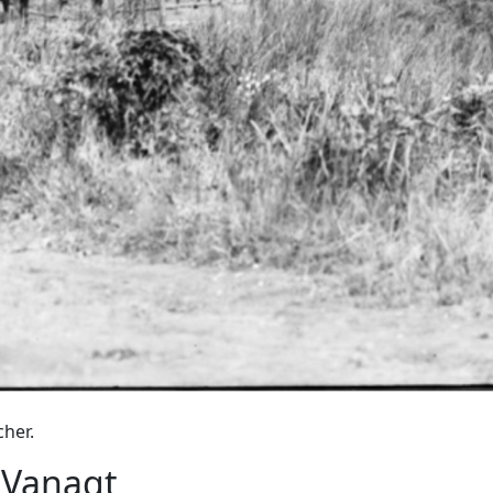
cher.
 Vanagt