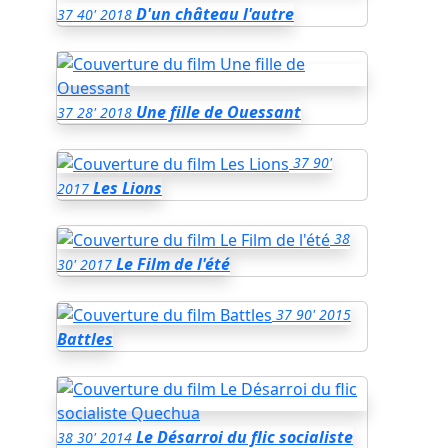
D'un château l'autre
37
40'
2018
Une fille de Ouessant
37
28'
2018
37
90'
Les Lions
2017
38
Le Film de l'été
30'
2017
37
90'
2015
Battles
Le Désarroi du flic socialiste
38
30'
2014