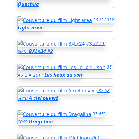
Quechua
36
8'
2012
Light area
37
24'
BXLx24 #3
2012
36
Les lieux du son
4 x 2-4'
2011
37
58'
A ciel ouvert
2010
37
65'
Dragalina
2009
38
17'