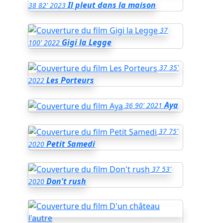
Il pleut dans la maison
38
82'
2023
37
Gigi la Legge
100'
2022
37
35'
Les Porteurs
2022
Aya
36
90'
2021
37
75'
Petit Samedi
2020
37
53'
Don't rush
2020