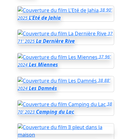
38
90'
L'Eté de Jahia
2025
37
La Dernière Rive
71'
2025
37
96'
Les Miennes
2024
38
88'
Les Damnés
2024
38
Camping du Lac
70'
2023