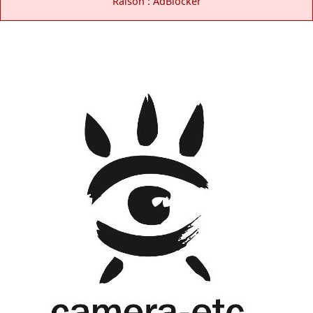
Raison : AdBlocker