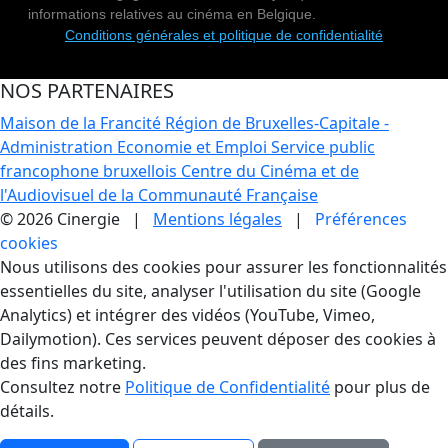
informations relatives au cinéma en Belgique.
Conditions générales et politique de confidentialité
NOS PARTENAIRES
Maison de la Francité
Région de Bruxelles-Capitale -
Administration Economie et Emploi
Service public
francophone bruxellois
Centre du Cinéma et de
l'Audiovisuel de la Communauté Française
© 2026 Cinergie |
Mentions légales
|
Préférences
cookies
Gestion des Cookies
Nous utilisons des cookies pour assurer les fonctionnalités
essentielles du site, analyser l'utilisation du site (Google
Analytics) et intégrer des vidéos (YouTube, Vimeo,
Dailymotion). Ces services peuvent déposer des cookies à
des fins marketing.
Consultez notre
Politique de Confidentialité
pour plus de
détails.