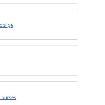
 obligé
s ourses