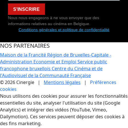
S'INSCRIRE
Nous nous engageons à ne vous envoyer que des
informations relatives au cinéma en Belgique.
Conditions générales et politique de confidentialité
NOS PARTENAIRES
Maison de la Francité
Région de Bruxelles-Capitale -
Administration Economie et Emploi
Service public
francophone bruxellois
Centre du Cinéma et de
l'Audiovisuel de la Communauté Française
© 2026 Cinergie |
Mentions légales
|
Préférences
cookies
Gestion des Cookies
Nous utilisons des cookies pour assurer les fonctionnalités
essentielles du site, analyser l'utilisation du site (Google
Analytics) et intégrer des vidéos (YouTube, Vimeo,
Dailymotion). Ces services peuvent déposer des cookies à
des fins marketing.