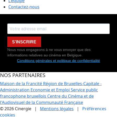
L'équipe
Contactez-nous
S'INSCRIRE
Nous nous engageons à ne vous envoyer que des
informations relatives au cinéma en Belgique.
Conditions générales et politique de confidentialité
NOS PARTENAIRES
Maison de la Francité
Région de Bruxelles-Capitale -
Administration Economie et Emploi
Service public
francophone bruxellois
Centre du Cinéma et de
l'Audiovisuel de la Communauté Française
© 2026 Cinergie |
Mentions légales
|
Préférences
cookies