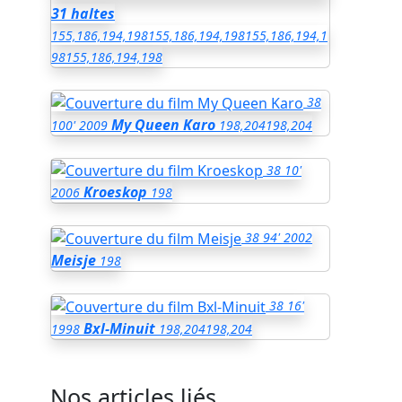
31 haltes
155,186,194,198
155,186,194,198
155,186,194,1
98
155,186,194,198
38
My Queen Karo
100'
2009
198,204
198,204
38
10'
Kroeskop
2006
198
38
94'
2002
Meisje
198
38
16'
Bxl-Minuit
1998
198,204
198,204
Nos articles liés