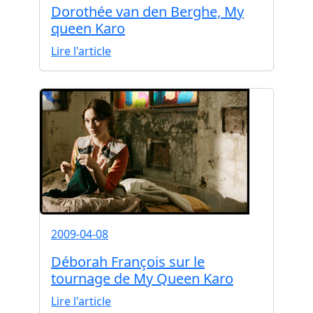
Dorothée van den Berghe, My
queen Karo
Lire l'article
2009-04-08
Déborah François sur le
tournage de My Queen Karo
Lire l'article