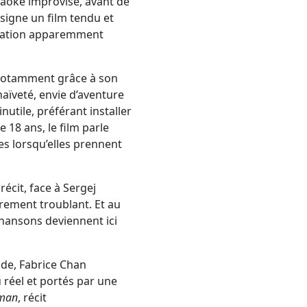
raoké improvisé, avant de
 signe un film tendu et
tuation apparemment
 notamment grâce à son
naïveté, envie d’aventure
nutile, préférant installer
 18 ans, le film parle
es lorsqu’elles prennent
écit, face à Sergej
èrement troublant. Et au
chansons deviennent ici
nde, Fabrice Chan
 réel et portés par une
 man
, récit