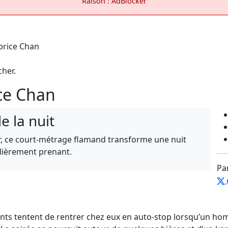
Raison : AdBlocker
cher.
ce Chan
e la nuit
eur, ce court-métrage flamand transforme une nuit
ulièrement prenant.
Pa
ents tentent de rentrer chez eux en auto-stop lorsqu’un ho