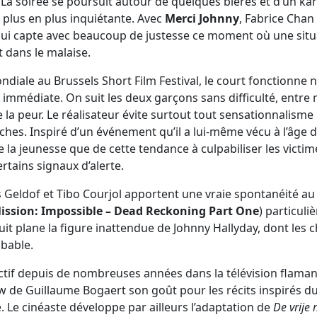
 La soirée se poursuit autour de quelques bières et d’un ka
plus en plus inquiétante. Avec
Merci Johnny
, Fabrice Chan
i capte avec beaucoup de justesse ce moment où une si
 dans le malaise.
diale au Brussels Short Film Festival, le court fonctionne
é immédiate. On suit les deux garçons sans difficulté, entre 
a peur. Le réalisateur évite surtout tout sensationnalisme i
ches. Inspiré d’un événement qu’il a lui-même vécu à l’âge de
e la jeunesse que de cette tendance à culpabiliser les victim
rtains signaux d’alerte.
s Geldof et Tibo Courjol apportent une vraie spontanéité au r
ission: Impossible – Dead Reckoning Part One
) particuli
uit plane la figure inattendue de Johnny Hallyday, dont les 
bable.
ctif depuis de nombreuses années dans la télévision flama
w de Guillaume Bogaert son goût pour les récits inspirés du
 Le cinéaste développe par ailleurs l’adaptation de
De vrije