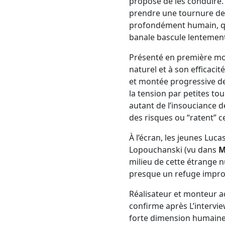
propose de les conduire.
prendre une tournure de 
profondément humain, qu
banale bascule lentement
Présenté en première mon
naturel et à son efficacit
et montée progressive de l
la tension par petites tou
autant de l’insouciance d
des risques ou “ratent” ce
À l’écran, les jeunes Luca
Lopouchanski (vu dans
M
milieu de cette étrange n
presque un refuge impro
Réalisateur et monteur a
confirme après L’intervie
forte dimension humaine.