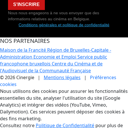
S'INSCRIRE
Nous nous engageons à ne vous envoyer que des
informations relatives au cinéma en Belgique.
Conditions générales et politique de confidentialité
NOS PARTENAIRES
Maison de la Francité
Région de Bruxelles-Capitale -
Administration Economie et Emploi
Service public
francophone bruxellois
Centre du Cinéma et de
l'Audiovisuel de la Communauté Française
© 2026 Cinergie |
Mentions légales
|
Préférences
cookies
Gestion des Cookies
Nous utilisons des cookies pour assurer les fonctionnalités
essentielles du site, analyser l'utilisation du site (Google
Analytics) et intégrer des vidéos (YouTube, Vimeo,
Dailymotion). Ces services peuvent déposer des cookies à
des fins marketing.
Consultez notre
Politique de Confidentialité
pour plus de