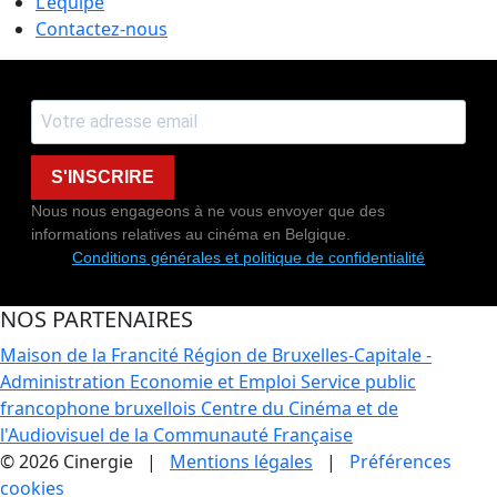
L'équipe
Contactez-nous
S'INSCRIRE
Nous nous engageons à ne vous envoyer que des
informations relatives au cinéma en Belgique.
Conditions générales et politique de confidentialité
NOS PARTENAIRES
Maison de la Francité
Région de Bruxelles-Capitale -
Administration Economie et Emploi
Service public
francophone bruxellois
Centre du Cinéma et de
l'Audiovisuel de la Communauté Française
© 2026 Cinergie |
Mentions légales
|
Préférences
cookies