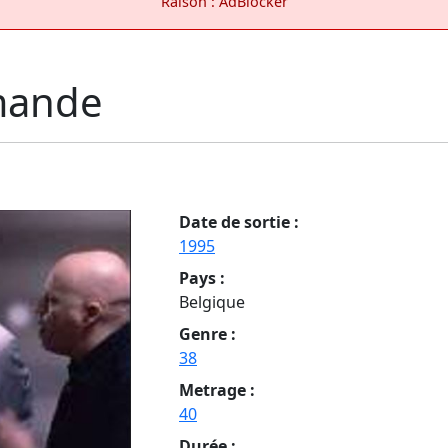
Raison : AdBlocker
amande
Date de sortie :
1995
Pays :
Belgique
Genre :
38
Metrage :
40
Durée :