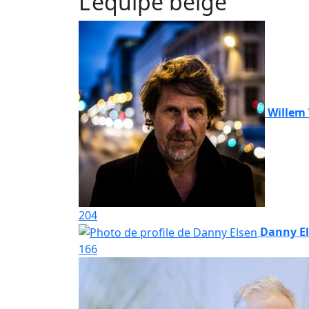
L'équipe belge
Willem
204
Danny E
166