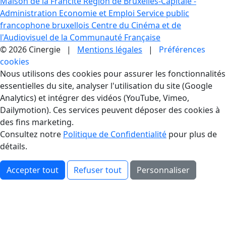
Maison de la Francité
Région de Bruxelles-Capitale -
Administration Economie et Emploi
Service public
francophone bruxellois
Centre du Cinéma et de
l'Audiovisuel de la Communauté Française
© 2026 Cinergie |
Mentions légales
|
Préférences
cookies
Gestion des Cookies
Nous utilisons des cookies pour assurer les fonctionnalités
essentielles du site, analyser l'utilisation du site (Google
Analytics) et intégrer des vidéos (YouTube, Vimeo,
Dailymotion). Ces services peuvent déposer des cookies à
des fins marketing.
Consultez notre
Politique de Confidentialité
pour plus de
détails.
Accepter tout
Refuser tout
Personnaliser