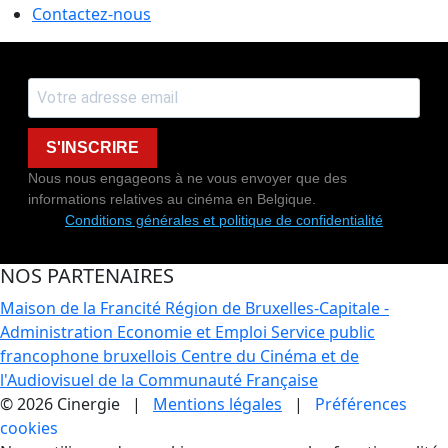
Contactez-nous
S'INSCRIRE
Nous nous engageons à ne vous envoyer que des
informations relatives au cinéma en Belgique.
Conditions générales et politique de confidentialité
NOS PARTENAIRES
Maison de la Francité
Région de Bruxelles-Capitale -
Administration Economie et Emploi
Service public
francophone bruxellois
Centre du Cinéma et de
l'Audiovisuel de la Communauté Française
© 2026 Cinergie |
Mentions légales
|
Préférences
cookies