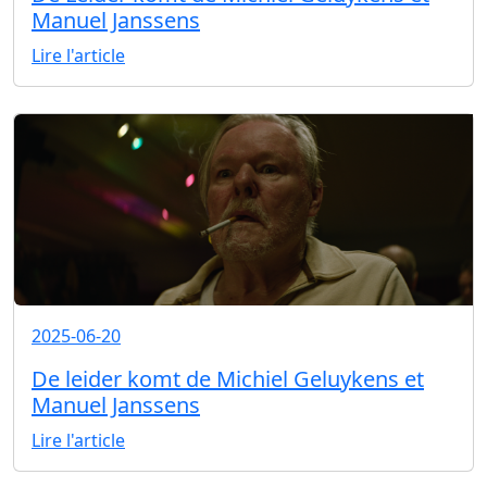
Manuel Janssens
Lire l'article
2025-06-20
De leider komt de Michiel Geluykens et
Manuel Janssens
Lire l'article