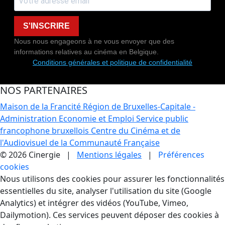
S'INSCRIRE
Nous nous engageons à ne vous envoyer que des
informations relatives au cinéma en Belgique.
Conditions générales et politique de confidentialité
NOS PARTENAIRES
Maison de la Francité
Région de Bruxelles-Capitale -
Administration Economie et Emploi
Service public
francophone bruxellois
Centre du Cinéma et de
l'Audiovisuel de la Communauté Française
© 2026 Cinergie |
Mentions légales
|
Préférences
cookies
Gestion des Cookies
Nous utilisons des cookies pour assurer les fonctionnalités
essentielles du site, analyser l'utilisation du site (Google
Analytics) et intégrer des vidéos (YouTube, Vimeo,
Dailymotion). Ces services peuvent déposer des cookies à