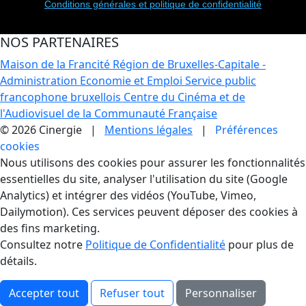
Conditions générales et politique de confidentialité
NOS PARTENAIRES
Maison de la Francité
Région de Bruxelles-Capitale -
Administration Economie et Emploi
Service public
francophone bruxellois
Centre du Cinéma et de
l'Audiovisuel de la Communauté Française
© 2026 Cinergie |
Mentions légales
|
Préférences
cookies
Gestion des Cookies
Nous utilisons des cookies pour assurer les fonctionnalités
essentielles du site, analyser l'utilisation du site (Google
Analytics) et intégrer des vidéos (YouTube, Vimeo,
Dailymotion). Ces services peuvent déposer des cookies à
des fins marketing.
Consultez notre
Politique de Confidentialité
pour plus de
détails.
Accepter tout
Refuser tout
Personnaliser