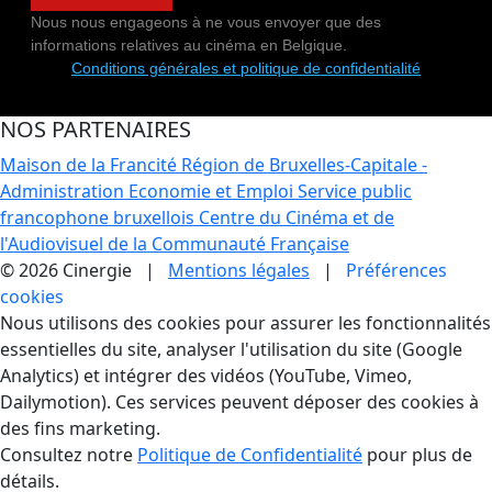
Nous nous engageons à ne vous envoyer que des
informations relatives au cinéma en Belgique.
Conditions générales et politique de confidentialité
NOS PARTENAIRES
Maison de la Francité
Région de Bruxelles-Capitale -
Administration Economie et Emploi
Service public
francophone bruxellois
Centre du Cinéma et de
l'Audiovisuel de la Communauté Française
© 2026 Cinergie |
Mentions légales
|
Préférences
cookies
Gestion des Cookies
Nous utilisons des cookies pour assurer les fonctionnalités
essentielles du site, analyser l'utilisation du site (Google
Analytics) et intégrer des vidéos (YouTube, Vimeo,
Dailymotion). Ces services peuvent déposer des cookies à
des fins marketing.
Consultez notre
Politique de Confidentialité
pour plus de
détails.