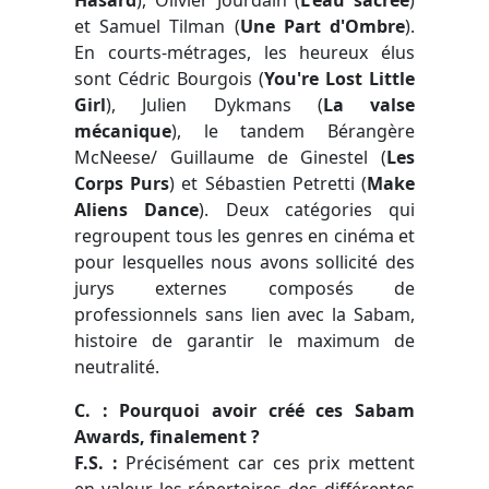
et Samuel Tilman (
Une Part d'Ombre
).
En court
s
-métrages, les heureux élus
sont Cédric Bourgois (
You're Lost Little
Girl
), Julien Dykmans (
La valse
mécanique
), le tandem Bérangère
McNeese/ Guillaume de Ginestel (
Les
Corps Purs
) et Sébastien Petretti (
Make
Aliens Dance
). Deux catégories qui
regroupent tous les genres en cinéma et
pour lesquelles nous avons sollicité des
jurys externes composé
s
de
professionnels sans lien avec la Sabam,
histoire de garantir le maximum de
neutralité.
C. : Pourquoi avoir créé ces Sabam
Awards, finalement ?
F.S. :
Précisément car ces prix mettent
en valeur les répertoires des différentes