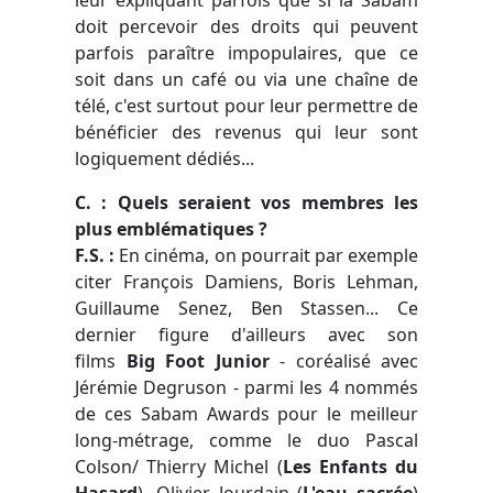
doit percevoir des droits qui peuvent
parfois paraître impopulaires, que ce
soit dans un café ou via une chaîne de
télé, c'est surtout pour leur permettre de
bénéficier des revenus qui leur sont
logiquement dédiés...
C. : Quels seraient vos membres les
plus emblématiques ?
F.S. :
En cinéma, on pourrait par exemple
citer François Damiens, Boris Lehman,
Guillaume Senez, Ben Stassen... Ce
dernier figure d'ailleurs avec son
films
Big Foot Junior
- coréalisé avec
Jérémie Degruson - parmi les 4 nommés
de ces Sabam Awards pour le meilleur
long-métrage, comme le duo Pascal
Colson/ Thierry Michel (
Les Enfants du
Hasard
), Olivier Jourdain (
L'eau sacrée
)