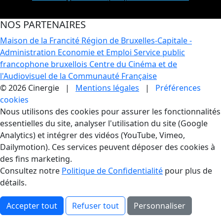
NOS PARTENAIRES
Maison de la Francité
Région de Bruxelles-Capitale -
Administration Economie et Emploi
Service public
francophone bruxellois
Centre du Cinéma et de
l'Audiovisuel de la Communauté Française
© 2026 Cinergie |
Mentions légales
|
Préférences
cookies
Gestion des Cookies
Nous utilisons des cookies pour assurer les fonctionnalités
essentielles du site, analyser l'utilisation du site (Google
Analytics) et intégrer des vidéos (YouTube, Vimeo,
Dailymotion). Ces services peuvent déposer des cookies à
des fins marketing.
Consultez notre
Politique de Confidentialité
pour plus de
détails.
Accepter tout
Refuser tout
Personnaliser