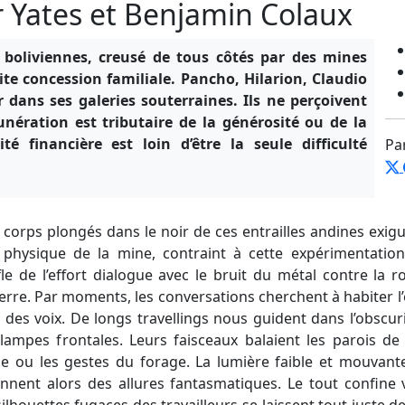
 Yates et Benjamin Colaux
boliviennes, creusé de tous côtés par des mines
ite concession familiale. Pancho, Hilarion, Claudio
 dans ses galeries souterraines. Ils ne perçoivent
unération est tributaire de la générosité ou de la
té financière est loin d’être la seule difficulté
Pa
corps plongés dans le noir de ces entrailles andines exigu
e physique de la mine, contraint à cette expérimentation
le de l’effort dialogue avec le bruit du métal contre la r
ierre. Par moments, les conversations cherchent à habiter l’
r des voix. De longs travellings nous guident dans l’obscu
 lampes frontales. Leurs faisceaux balaient les parois de 
ou les gestes du forage. La lumière faible et mouvante, 
ennent alors des allures fantasmatiques. Le tout confine
silhouettes fugaces des travailleurs se laissent tout juste d