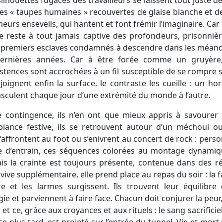
Ces « taupes humaines » recouvertes de glaise blanche et de
urs ensevelis, qui hantent et font frémir l’imaginaire. Car c
me reste à tout jamais captive des profondeurs, prisonnière
es premiers esclaves condamnés à descendre dans les méandre
ernières années. Car à être forée comme un gruyère, 
tences sont accrochées à un fil susceptible de se rompre s
ejoignent enfin la surface, le contraste les cueille : un h
basculent chaque jour d’une extrémité du monde à l’autre.
e contingence, ils n’en ont que mieux appris à savourer l
biance festive, ils se retrouvent autour d’un méchoui ou
’affrontent au foot ou s’enivrent au concert de rock : pers
ine d’entrain, ces séquences colorées au montage dynamiq
is la crainte est toujours présente, contenue dans des ré
nvive supplémentaire, elle prend place au repas du soir : la f
e et les larmes surgissent. Ils trouvent leur équilibre 
ie et parviennent à faire face. Chacun doit conjurer la peu
 ce, grâce aux croyances et aux rituels : le sang sacrifici
se plus tard, est projeté sur l’entrée du tunnel. Vie et mort