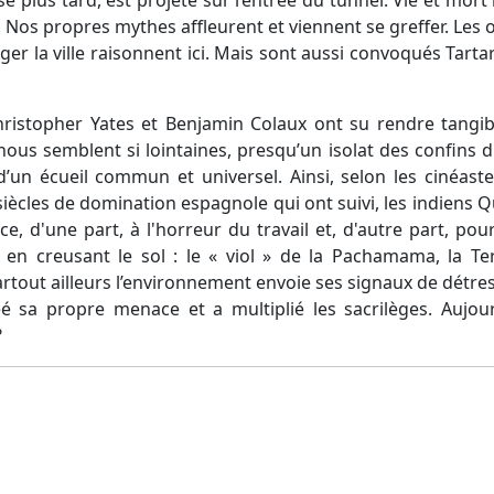
 Nos propres mythes affleurent et viennent se greffer. Les 
r la ville raisonnent ici. Mais sont aussi convoqués Tarta
hristopher Yates et Benjamin Colaux ont su rendre tangibl
ous semblent si lointaines, presqu’un isolat des confins du
un écueil commun et universel. Ainsi, selon les cinéastes
s siècles de domination espagnole qui ont suivi, les indiens
e, d'une part, à l'horreur du travail et, d'autre part, pour
n creusant le sol : le « viol » de la Pachamama, la Terre
artout ailleurs l’environnement envoie ses signaux de détres
sa propre menace et a multiplié les sacrilèges. Aujour
?