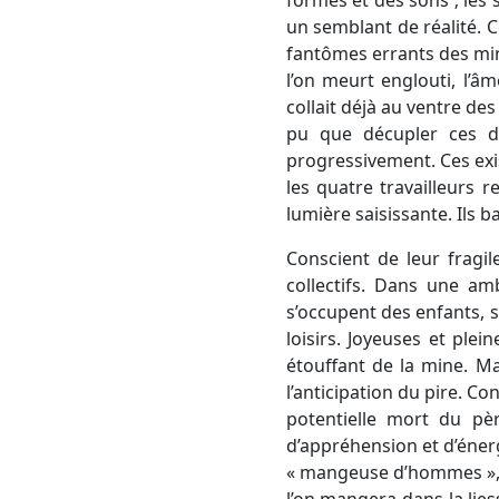
un semblant de réalité. 
fantômes errants des mine
l’on meurt englouti, l’â
collait déjà au ventre d
pu que décupler ces d
progressivement. Ces exis
les quatre travailleurs r
lumière saisissante. Ils 
Conscient de leur fragil
collectifs. Dans une am
s’occupent des enfants, s
loisirs. Joyeuses et ple
étouffant de la mine. Ma
l’anticipation du pire. Co
potentielle mort du pèr
d’appréhension et d’énerg
« mangeuse d’hommes », et
l’on mangera dans la lies