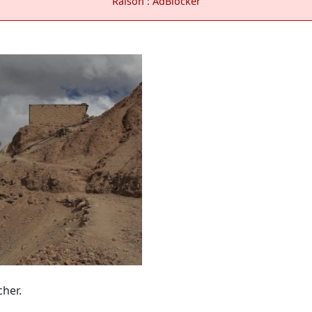
Raison : AdBlocker
cher.