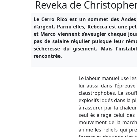
Reveka de Christopher
Le Cerro Rico est un sommet des Andes 
d’argent. Parmi elles, Rebecca est une pet
et Marco viennent s’aveugler chaque jour
pas de salaire régulier puisque leur rém
sécheresse du gisement. Mais l’instabili
rencontrée.
Le labeur manuel use les 
lui aussi dans l’épreuv
claustrophobes. Le souff
explosifs logés dans la p
à rassurer par la chaleu
seul éclairage celui des
mouvement de la marche 
anime les reliefs qui pr
formes et des sons ; les 