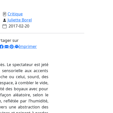
Critique
Juliette Borel
2017-02-20
rtager sur
Imprimer
ës. Le spectateur est jeté
 sensorielle aux accents
oche ou celui, sourd, des
espace, à combler le vide,
rité des boyaux avec pour
façon aléatoire, selon le
reflétée par l’humidité,
 vers une abstraction des
eviner et peinent à garder