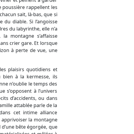
 poussière rappellent les
hacun sait, là-bas, que si
 du diable. Si l’angoisse
s du labyrinthe, elle n’a
la montagne s’affaisse
ans crier gare. Et lorsque
orizon à perte de vue, une
es plaisirs quotidiens et
 bien à la kermesse, ils
onne n’oublie le temps des
ue s’opposent à l’univers
cits d’accidents, ou dans
amille attablée parle de la
dans cet intime alliance
r, apprivoiser la montagne
el d’une bête égorgée, que
 matérialisées et mêlées à