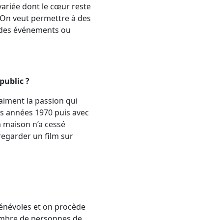
ariée dont le cœur reste
. On veut permettre à des
r des événements ou
public ?
iment la passion qui
les années 1970 puis avec
la maison n’a cessé
regarder un film sur
bénévoles et on procède
nombre de personnes de