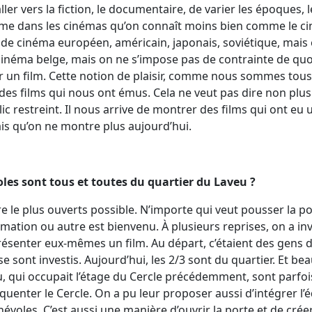
’aller vers la fiction, le documentaire, de varier les époques,
ême dans les cinémas qu’on connaît moins bien comme le ci
e cinéma européen, américain, japonais, soviétique, mais o
cinéma belge, mais on ne s’impose pas de contrainte de quot
er un film. Cette notion de plaisir, comme nous sommes tous
des films qui nous ont émus. Cela ne veut pas dire non plu
lic restreint. Il nous arrive de montrer des films qui ont e
is qu’on ne montre plus aujourd’hui.
voles sont tous et toutes du quartier du Laveu ?
re le plus ouverts possible. N’importe qui veut pousser la 
ation ou autre est bienvenu. À plusieurs reprises, on a inv
résenter eux-mêmes un film. Au départ, c’étaient des gens du 
se sont investis. Aujourd’hui, les 2/3 sont du quartier. Et b
u, qui occupait l’étage du Cercle précédemment, sont parfo
équenter le Cercle. On a pu leur proposer aussi d’intégrer l
les. C’est aussi une manière d’ouvrir la porte et de créer