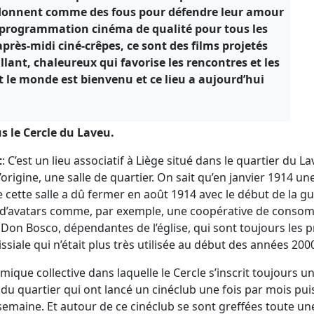
 donnent comme des fous pour défendre leur amour
ne programmation cinéma de qualité pour tous les
près-midi ciné-crêpes, ce sont des films projetés
llant, chaleureux qui favorise les rencontres et les
t le monde est bienvenu et ce lieu a aujourd’hui
s le Cercle du Laveu.
t
: C’est un lieu associatif à Liège situé dans le quartier du L
 l’origine, une salle de quartier. On sait qu’en janvier 1914 un
e cette salle a dû fermer en août 1914 avec le début de la g
ie d’avatars comme, par exemple, une coopérative de consomm
Don Bosco, dépendantes de l’église, qui sont toujours les pro
issiale qui n’était plus très utilisée au début des années 200
amique collective dans laquelle le Cercle s’inscrit toujours 
 du quartier qui ont lancé un cinéclub une fois par mois puis
emaine. Et autour de ce cinéclub se sont greffées toute une s