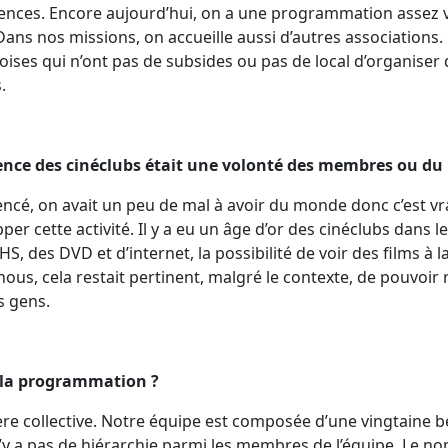
érences. Encore aujourd’hui, on a une programmation assez v
Dans nos missions, on accueille aussi d’autres associations
eoises qui n’ont pas de subsides ou pas de local d’organise
.
ence des cinéclubs était une volonté des membres ou du 
é, on avait un peu de mal à avoir du monde donc c’est vra
er cette activité. Il y a eu un âge d’or des cinéclubs dans 
, des DVD et d’internet, la possibilité de voir des films à 
ous, cela restait pertinent, malgré le contexte, de pouvoir 
s gens.
e la programmation ?
nière collective. Notre équipe est composée d’une vingtaine 
n’y a pas de hiérarchie parmi les membres de l’équipe. Le 