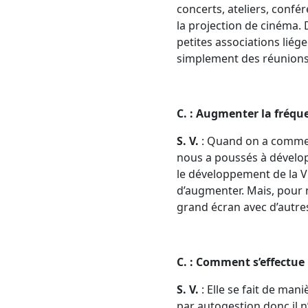
concerts, ateliers, conf
la projection de cinéma. 
petites associations liég
simplement des réunions
C. : Augmenter la fréqu
S. V.
: Quand on a commenc
nous a poussés à développ
le développement de la VHS
d’augmenter. Mais, pour n
grand écran avec d’autre
C. : Comment s’effectu
S. V.
: Elle se fait de ma
par autogestion donc il 