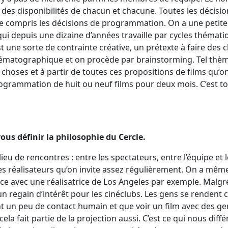
n des disponibilités de chacun et chacune. Toutes les décisi
ce compris les décisions de programmation. On a une petite
 depuis une dizaine d’années travaille par cycles thémati
 une sorte de contrainte créative, un prétexte à faire des 
matographique et on procède par brainstorming. Tel thème 
hoses et à partir de toutes ces propositions de films qu’on 
rogrammation de huit ou neuf films pour deux mois. C’est to
us définir la philosophie du Cercle.
 lieu de rencontres : entre les spectateurs, entre l’équipe et 
les réalisateurs qu’on invite assez régulièrement. On a même
e avec une réalisatrice de Los Angeles par exemple. Malgré
tit un regain d’intérêt pour les cinéclubs. Les gens se renden
t un peu de contact humain et que voir un film avec des gen
ela fait partie de la projection aussi. C’est ce qui nous diff