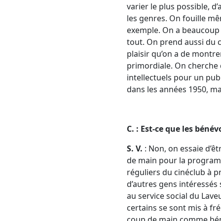
varier le plus possible, d
les genres. On fouille m
exemple. On a beaucoup d
tout. On prend aussi du 
plaisir qu’on a de montr
primordiale. On cherche 
intellectuels pour un pub
dans les années 1950, ma
C. : Est-ce que les béné
S. V.
: Non, on essaie d’êt
de main pour la programm
réguliers du cinéclub à p
d’autres gens intéressés 
au service social du Lave
certains se sont mis à fr
coup de main comme bénévo