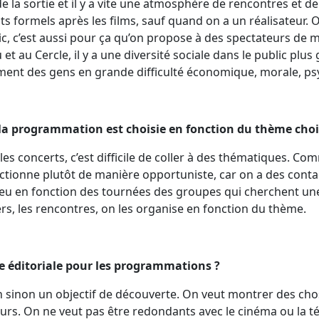
e la sortie et il y a vite une atmosphère de rencontres et d
 formels après les films, sauf quand on a un réalisateur. O
ic, c’est aussi pour ça qu’on propose à des spectateurs de m
et au Cercle, il y a une diversité sociale dans le public plu
ement des gens en grande difficulté économique, morale, ps
e la programmation est choisie en fonction du thème choi
 les concerts, c’est difficile de coller à des thématiques. 
nctionne plutôt de manière opportuniste, car on a des conta
 peu en fonction des tournées des groupes qui cherchent un
iers, les rencontres, on les organise en fonction du thème.
gne éditoriale pour les programmations ?
n sinon un objectif de découverte. On veut montrer des cho
eurs. On ne veut pas être redondants avec le cinéma ou la té