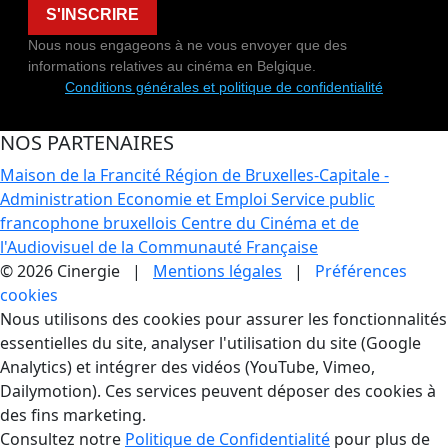
S'INSCRIRE
Nous nous engageons à ne vous envoyer que des
informations relatives au cinéma en Belgique.
Conditions générales et politique de confidentialité
NOS PARTENAIRES
Maison de la Francité
Région de Bruxelles-Capitale -
Administration Economie et Emploi
Service public
francophone bruxellois
Centre du Cinéma et de
l'Audiovisuel de la Communauté Française
© 2026 Cinergie |
Mentions légales
|
Préférences
cookies
Gestion des Cookies
Nous utilisons des cookies pour assurer les fonctionnalités
essentielles du site, analyser l'utilisation du site (Google
Analytics) et intégrer des vidéos (YouTube, Vimeo,
Dailymotion). Ces services peuvent déposer des cookies à
des fins marketing.
Consultez notre
Politique de Confidentialité
pour plus de